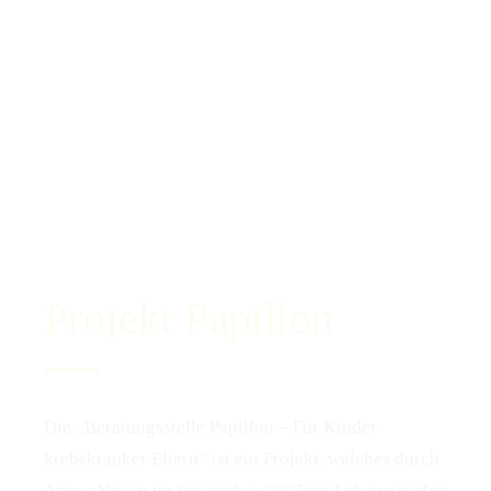
Projekt Papillon
Die „Beratungsstelle Papillon – Für Kinder
krebskranker Eltern“ ist ein Projekt, welches durch
Annas Verein im September 2007 ins Leben gerufen