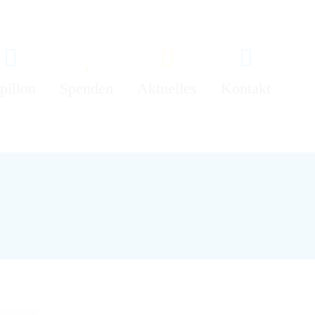
pillon
Spenden
Aktuelles
Kontakt
lgemeines
Allgemeines
fokiste
Spendenaktionen
eam
Gruppenaktionen
gebote
ergestützte
tervention