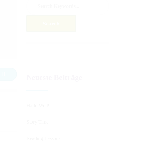
nderbuch
fo Flyer Papillon
fo Flyer „Was ist
ebs“
Neueste Beiträge
Hallo Welt!
Story Time
Reading Lessons