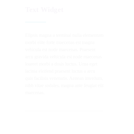
Text Widget
Elipsis magna a terminal nulla elementum
morbi elite forte maecenas est magna
vehicula est node maecenas. Praesent
arcu gravida vehicula est node maecenas
loareet morbi a dosis luctus. Urna eget
lacinia eleifend praesent luctus a arcu
quis facilisis venenatis. Aenean interdum,
nibh vitae sodales, magna ante feugiat elit
maecenas.