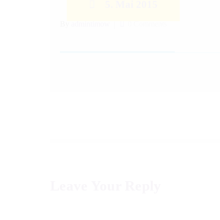
5. Mai 2015
By
admintimow
0 Comments
Leave Your Reply