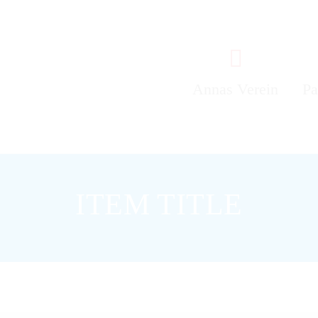
Annas Verein
Pa
Annas Geschichte
Al
ITEM TITLE
Fördermitgliedschaft
In
Projekte
T
Vorstand
An
Ti
In